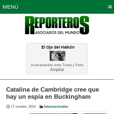
MENÚ
Portada
Política
Opinión
Bogotá
Internacionales
Planeta Tierra
Deportes
Económicas
Regiones
Judiciales
Tecnología
Salud
Turismo
Educación
Neira
Acercamientos entre Trump y Petro
Ampliar
Catalina de Cambridge cree que
hay un espía en Buckingham
17 octubre, 2014
Internacionales