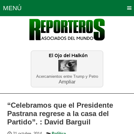
MENÚ
Portada
Política
Opinión
Bogotá
Internacionales
Planeta Tierra
Deportes
Económicas
Regiones
Judiciales
Tecnología
Salud
Turismo
Educación
Neira
Acercamientos entre Trump y Petro
Ampliar
“Celebramos que el Presidente
Pastrana regrese a la casa del
Partido”. : David Barguil
21 octubre, 2014
Política