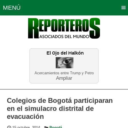
MENÚ
Portada
Política
Opinión
Bogotá
Internacionales
Planeta Tierra
Deportes
Económicas
Regiones
Judiciales
Tecnología
Salud
Turismo
Educación
Neira
Acercamientos entre Trump y Petro
Ampliar
Colegios de Bogotá participaran
en el simulacro distrital de
evacuación
15 octubre, 2014
Bogotá