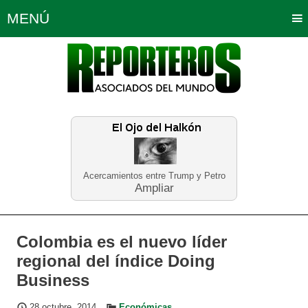
MENÚ
Portada
Política
Opinión
Bogotá
Internacionales
Planeta Tierra
Deportes
Económicas
Regiones
Judiciales
Tecnología
Salud
Turismo
Educación
Neira
Acercamientos entre Trump y Petro
Ampliar
Colombia es el nuevo líder
regional del índice Doing
Business
28 octubre, 2014
Económicas