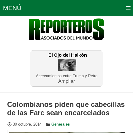
MENÚ
Portada
Política
Opinión
Bogotá
Internacionales
Planeta Tierra
Deportes
Económicas
Regiones
Judiciales
Tecnología
Salud
Turismo
Educación
Neira
Acercamientos entre Trump y Petro
Ampliar
Colombianos piden que cabecillas
de las Farc sean encarcelados
30 octubre, 2014
Generales