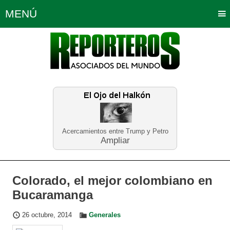
MENÚ
Portada
Política
Opinión
Bogotá
Internacionales
Planeta Tierra
Deportes
Económicas
Regiones
Judiciales
Tecnología
Salud
Turismo
Educación
Neira
Acercamientos entre Trump y Petro
Ampliar
Colorado, el mejor colombiano en
Bucaramanga
26 octubre, 2014
Generales