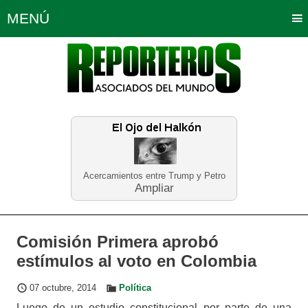
MENÚ
Portada
Política
Opinión
Bogotá
Internacionales
Planeta Tierra
Deportes
Económicas
Regiones
Judiciales
Tecnología
Salud
Turismo
Educación
Neira
Acercamientos entre Trump y Petro
Ampliar
Comisión Primera aprobó
estímulos al voto en Colombia
07 octubre, 2014
Política
Luego de un estudio constitucional por parte de una