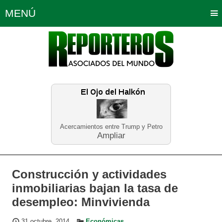
MENÚ
Portada
Política
Opinión
Bogotá
Internacionales
Planeta Tierra
Deportes
Económicas
Regiones
Judiciales
Tecnología
Salud
Turismo
Educación
Neira
Acercamientos entre Trump y Petro
Ampliar
Construcción y actividades
inmobiliarias bajan la tasa de
desempleo: Minvivienda
31 octubre, 2014
Económicas