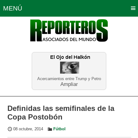
MENÚ
Portada
Política
Opinión
Bogotá
Internacionales
Planeta Tierra
Deportes
Económicas
Regiones
Judiciales
Tecnología
Salud
Turismo
Educación
Neira
Acercamientos entre Trump y Petro
Ampliar
Definidas las semifinales de la
Copa Postobón
08 octubre, 2014
Fútbol