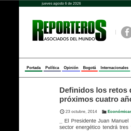
jueves agosto 6 de 2026
Opinión
Política
Deportes
Face
Portada
Política
Opinión
Bogotá
Internacionales
Definidos los retos 
próximos cuatro añ
23 octubre, 2014
Económica
_
El Presidente Juan Manuel S
sector energético tendrá tres