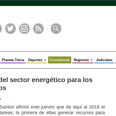
book
Twitter
Instagram
RSS
Buscar
Planeta Tierra
Deportes
Económicas
Regiones
Judiciales
del sector energético para los
os
s
antos afirmó este jueves que de aquí al 2018 el
 tareas, la primera de ellas generar recursos para