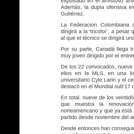
expulsado en el amistoso ante
Además, la dupla ofensiva es
Gutiérrez.
La Federacion Colombiana 
dirigirá a la ‘tricolor’, a pesa
al que el técnico se dirigirá un
Por su parte, Canadá llega tr
muy joven dirigido por el entr
De los 22 convocados, nueve j
ellos en la MLS, en una lis
universitario Cyle Larin y el
destacó en el Mundial sub’17 
En total, nueve de los veinti
que muestra la renovació
norteamericano y que ya está 
partido desde noviembre del a
Desde entonces han conseguid