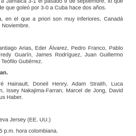
a Jamaica 3-1 el pasado 9 de septiembre, lo que
sde que goleó por 3-0 a Cuba hace dos años.
a, en el que a priori son muy inferiores, Canadá
e Noviembre.
ntiago Arias, Eder Álvarez, Pedro Franco, Pablo
Fredy Guarín, James Rodríguez, Juan Guillermo
Teófilo Gutiérrez.
an.
é Hainault, Doneil Henry, Adam Straith, Luca
n, Issey Nakajima-Farran, Marcel de Jong, David
cus Haber.
eva Jersey (EE. UU.)
:15 p.m. hora colombiana.