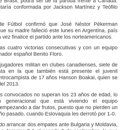
 Brasil, podrá ser de la partida frente a Canadá.
taría conformada por Jackson Martínez y Teófilo
de Fútbol confirmó que José Néstor Pékerman
r que su madre falleció este lunes en Argentina, país
a vez finalice el partido ante los norteamericanos.
as cuatro victorias consecutivas y con un equipo
enador español Benito Floro.
ugadores militan en clubes canadienses, siete de
ta en la que también está presente el juvenil
 centrocampista de 17 años Hanson Boakai, quien se
del 2013.
dós convocados no superan los 23 años de edad, lo
n generacional que está viviendo el equipo
empezando a dar frutos, puesto que no pierden un
ño pasado, cuando Eslovaquia les derrotó por 1-0.
o arrancar dos empates ante Bulgaria y Moldavia,