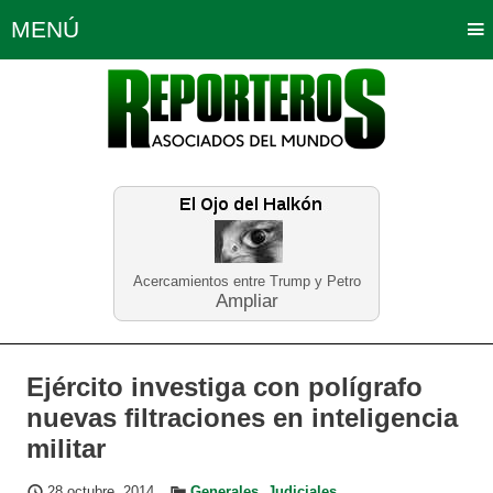
MENÚ
Portada
Política
Opinión
Bogotá
Internacionales
Planeta Tierra
Deportes
Económicas
Regiones
Judiciales
Tecnología
Salud
Turismo
Educación
Neira
Acercamientos entre Trump y Petro
Ampliar
Ejército investiga con polígrafo
nuevas filtraciones en inteligencia
militar
28 octubre, 2014
Generales
,
Judiciales