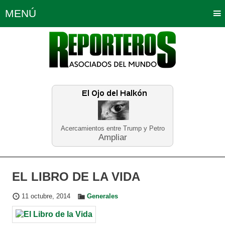
MENÚ
Portada
Política
Opinión
Bogotá
Internacionales
Planeta Tierra
Deportes
Económicas
Regiones
Judiciales
Tecnología
Salud
Turismo
Educación
Neira
Acercamientos entre Trump y Petro
Ampliar
EL LIBRO DE LA VIDA
11 octubre, 2014
Generales