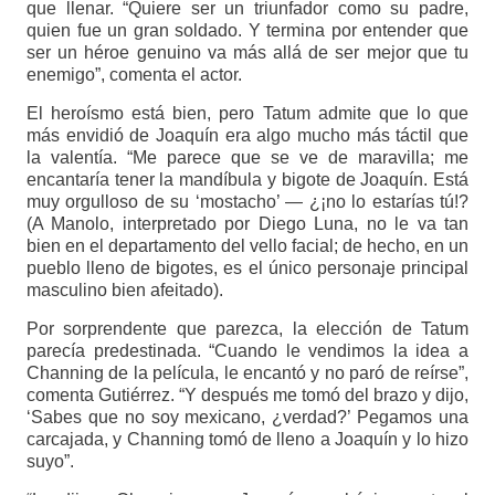
que llenar. “Quiere ser un triunfador como su padre,
quien fue un gran soldado. Y termina por entender que
ser un héroe genuino va más allá de ser mejor que tu
enemigo”, comenta el actor.
El heroísmo está bien, pero Tatum admite que lo que
más envidió de Joaquín era algo mucho más táctil que
la valentía. “Me parece que se ve de maravilla; me
encantaría tener la mandíbula y bigote de Joaquín. Está
muy orgulloso de su ‘mostacho’ — ¿¡no lo estarías tú!?
(A Manolo, interpretado por Diego Luna, no le va tan
bien en el departamento del vello facial; de hecho, en un
pueblo lleno de bigotes, es el único personaje principal
masculino bien afeitado).
Por sorprendente que parezca, la elección de Tatum
parecía predestinada. “Cuando le vendimos la idea a
Channing de la película, le encantó y no paró de reírse”,
comenta Gutiérrez. “Y después me tomó del brazo y dijo,
‘Sabes que no soy mexicano, ¿verdad?’ Pegamos una
carcajada, y Channing tomó de lleno a Joaquín y lo hizo
suyo”.