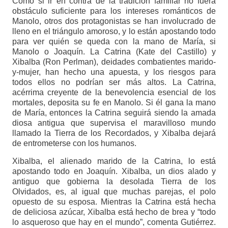
Como si ir en contra de la tradición familiar no fuera
obstáculo suficiente para los intereses románticos de
Manolo, otros dos protagonistas se han involucrado de
lleno en el triángulo amoroso, y lo están apostando todo
para ver quién se queda con la mano de María, si
Manolo o Joaquín. La Catrina (Kate del Castillo) y
Xibalba (Ron Perlman), deidades combatientes marido-
y-mujer, han hecho una apuesta, y los riesgos para
todos ellos no podrían ser más altos. La Catrina,
acérrima creyente de la benevolencia esencial de los
mortales, deposita su fe en Manolo. Si él gana la mano
de María, entonces la Catrina seguirá siendo la amada
diosa antigua que supervisa el maravilloso mundo
llamado la Tierra de los Recordados, y Xibalba dejará
de entrometerse con los humanos.
Xibalba, el alienado marido de la Catrina, lo está
apostando todo en Joaquín. Xibalba, un dios alado y
antiguo que gobierna la desolada Tierra de los
Olvidados, es, al igual que muchas parejas, el polo
opuesto de su esposa. Mientras la Catrina está hecha
de deliciosa azúcar, Xibalba está hecho de brea y “todo
lo asqueroso que hay en el mundo”, comenta Gutiérrez.