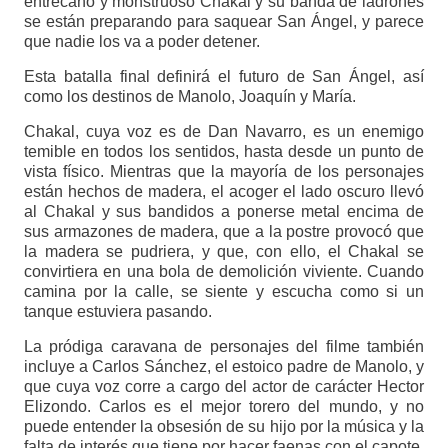
entrecano y monstruoso Chakal y su banda de ladrones
se están preparando para saquear San Ángel, y parece
que nadie los va a poder detener.
Esta batalla final definirá el futuro de San Ángel, así
como los destinos de Manolo, Joaquín y María.
Chakal, cuya voz es de Dan Navarro, es un enemigo
temible en todos los sentidos, hasta desde un punto de
vista físico. Mientras que la mayoría de los personajes
están hechos de madera, el acoger el lado oscuro llevó
al Chakal y sus bandidos a ponerse metal encima de
sus armazones de madera, que a la postre provocó que
la madera se pudriera, y que, con ello, el Chakal se
convirtiera en una bola de demolición viviente. Cuando
camina por la calle, se siente y escucha como si un
tanque estuviera pasando.
La pródiga caravana de personajes del filme también
incluye a Carlos Sánchez, el estoico padre de Manolo, y
que cuya voz corre a cargo del actor de carácter Hector
Elizondo. Carlos es el mejor torero del mundo, y no
puede entender la obsesión de su hijo por la música y la
falta de interés que tiene por hacer faenas con el capote.