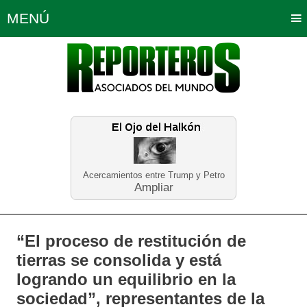
MENÚ
Portada
Política
Opinión
Bogotá
Internacionales
Planeta Tierra
Deportes
Económicas
Regiones
Judiciales
Tecnología
Salud
Turismo
Educación
Neira
Acercamientos entre Trump y Petro
Ampliar
“El proceso de restitución de
tierras se consolida y está
logrando un equilibrio en la
sociedad”, representantes de la