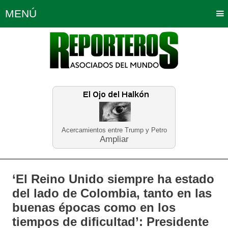
MENÚ
Portada
Política
Opinión
Bogotá
Internacionales
Planeta Tierra
Deportes
Económicas
Regiones
Judiciales
Tecnología
Salud
Turismo
Educación
Neira
Acercamientos entre Trump y Petro
Ampliar
‘El Reino Unido siempre ha estado
del lado de Colombia, tanto en las
buenas épocas como en los
tiempos de dificultad’: Presidente