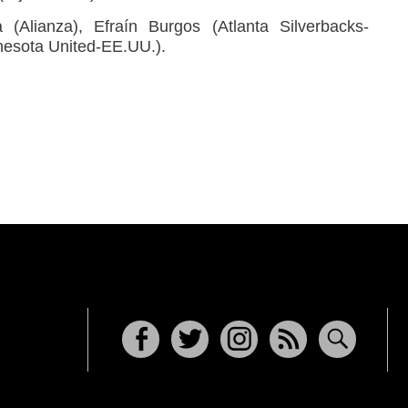
 (Alianza), Efraín Burgos (Atlanta Silverbacks-
nesota United-EE.UU.).
Facebook
Twitter
Instagram
RSS
Buscar