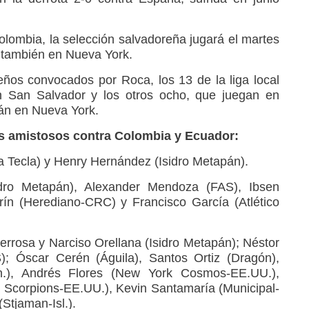
olombia, la selección salvadoreña jugará el martes
 también en Nueva York.
ños convocados por Roca, los 13 de la liga local
n San Salvador y los otros ocho, que juegan en
án en Nueva York.
os amistosos contra Colombia y Ecuador:
ta Tecla) y Henry Hernández (Isidro Metapán).
idro Metapán), Alexander Mendoza (FAS), Ibsen
rín (Herediano-CRC) y Francisco García (Atlético
rrosa y Narciso Orellana (Isidro Metapán); Néstor
; Óscar Cerén (Águila), Santos Ortiz (Dragón),
un.), Andrés Flores (New York Cosmos-EE.UU.),
 Scorpions-EE.UU.), Kevin Santamaría (Municipal-
Stjaman-Isl.).