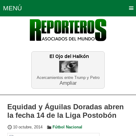
MENÚ
Portada
Política
Opinión
Bogotá
Internacionales
Planeta Tierra
Deportes
Económicas
Regiones
Judiciales
Tecnología
Salud
Turismo
Educación
Neira
Acercamientos entre Trump y Petro
Ampliar
Equidad y Águilas Doradas abren
la fecha 14 de la Liga Postobón
10 octubre, 2014
Fútbol Nacional