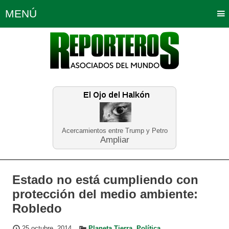
MENÚ
Portada
Política
Opinión
Bogotá
Internacionales
Planeta Tierra
Deportes
Económicas
Regiones
Judiciales
Tecnología
Salud
Turismo
Educación
Neira
Acercamientos entre Trump y Petro
Ampliar
Estado no está cumpliendo con
protección del medio ambiente:
Robledo
25 octubre, 2014
Planeta Tierra
,
Política