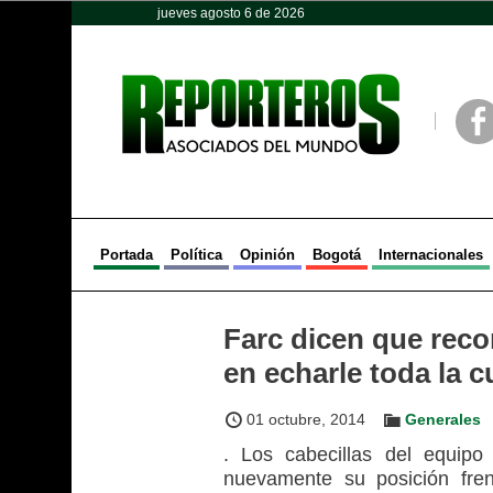
jueves agosto 6 de 2026
Opinión
Política
Deportes
Face
Portada
Política
Opinión
Bogotá
Internacionales
Farc dicen que reco
en echarle toda la 
01 octubre, 2014
Generales
. Los cabecillas del equipo
nuevamente su posición fren