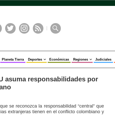
book
Twitter
Instagram
RSS
Buscar
Planeta Tierra
Deportes
Económicas
Regiones
Judiciales
U asuma responsabilidades por
iano
 que se reconozca la responsabilidad “central” que
as extranjeras tienen en el conflicto colombiano y