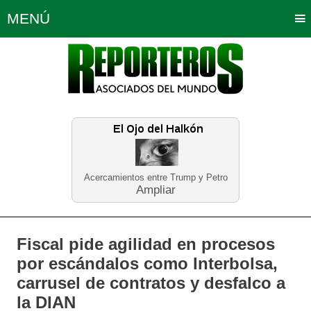
MENÚ
Portada
Política
Opinión
Bogotá
Internacionales
Planeta Tierra
Deportes
Económicas
Regiones
Judiciales
Tecnología
Salud
Turismo
Educación
Neira
Acercamientos entre Trump y Petro
Ampliar
Fiscal pide agilidad en procesos
por escándalos como Interbolsa,
carrusel de contratos y desfalco a
la DIAN