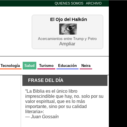
QUIENES SOMOS
ARCHIVO
Acercamientos entre Trump y Petro
Ampliar
Tecnología
Salud
Turismo
Educación
Neira
FRASE DEL DÍA
“La Biblia es el único libro
imprescindible que hay, no. solo por su
valor espiritual, que es lo más
importante, sino por su calidad
literaria»:
—
Juan Gossaín