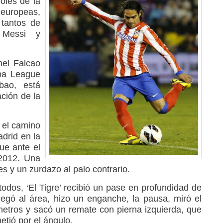
oles de la
 europeas,
 tantos de
l Messi y
mel Falcao
opa League
bao, está
ción de la
r el camino
adrid en la
ue ante el
 2012. Una
les y un zurdazo al palo contrario.
odos, ‘El Tigre’ recibió un pase en profundidad de
egó al área, hizo un enganche, la pausa, miró el
metros y sacó un remate con pierna izquierda, que
etió por el ángulo.