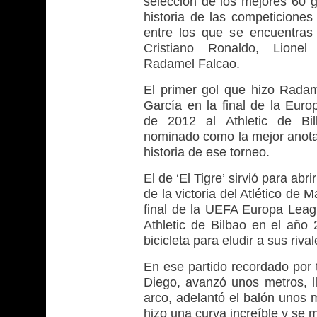
selección de los mejores 60 g
historia de las competiciones
entre los que se encuentras
Cristiano Ronaldo, Lione
Radamel Falcao.
El primer gol que hizo Rada
García en la final de la Eur
de 2012 al Athletic de Bil
nominado como la mejor anota
historia de ese torneo.
El de ‘El Tigre’ sirvió para abri
de la victoria del Atlético de M
final de la UEFA Europa Leag
Athletic de Bilbao en el año
bicicleta para eludir a sus riva
En ese partido recordado por t
Diego, avanzó unos metros, ll
arco, adelantó el balón unos 
hizo una curva increíble y se m