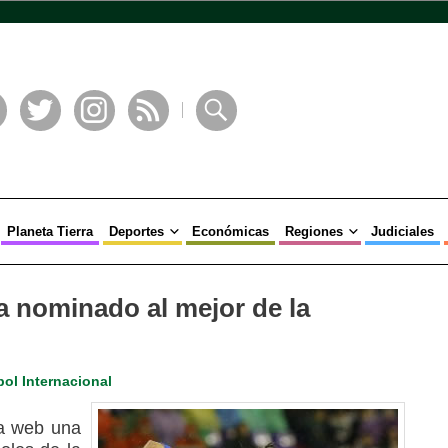
book
Twitter
Instagram
RSS
Buscar
Planeta Tierra
Deportes
Económicas
Regiones
Judiciales
a nominado al mejor de la
bol Internacional
a web una