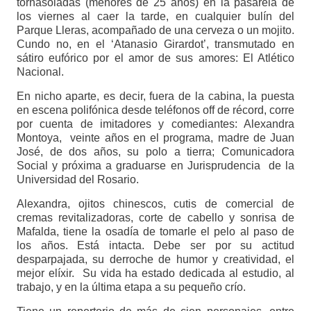
tornasoladas (menores de 25 años) en la pasarela de
los viernes al caer la tarde, en cualquier bulín del
Parque Lleras, acompañado de una cerveza o un mojito.
Cundo no, en el ‘Atanasio Girardot’, transmutado en
sátiro eufórico por el amor de sus amores: El Atlético
Nacional.
En nicho aparte, es decir, fuera de la cabina, la puesta
en escena polifónica desde teléfonos off de récord, corre
por cuenta de imitadores y comediantes: Alexandra
Montoya, veinte años en el programa, madre de Juan
José, de dos años, su polo a tierra; Comunicadora
Social y próxima a graduarse en Jurisprudencia de la
Universidad del Rosario.
Alexandra, ojitos chinescos, cutis de comercial de
cremas revitalizadoras, corte de cabello y sonrisa de
Mafalda, tiene la osadía de tomarle el pelo al paso de
los años. Está intacta. Debe ser por su actitud
desparpajada, su derroche de humor y creatividad, el
mejor elíxir. Su vida ha estado dedicada al estudio, al
trabajo, y en la última etapa a su pequeño crío.