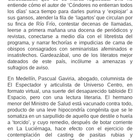
entiende cómo el autor de ‘Cóndores no entierran todos
los días’ saca tiempo para darles purina y ‘expiojar’ a
sus gansos, atender la fila de ‘lagartos’ que circulan por
su finca de Río Frío, contestar decenas de llamadas,
leerse a primera mañana una docena de periódicos y
revistas, conectarse a medio día con el libretista del
programa, y narrar fechorías e impudicias de cama de
obispos consagrados con seminaristas afeminados e
insatisfechos. Gardeazábal, uno de los literatos mejor
dateados de este país, incólume a amenazas y
sufragios de aviso.
En Medellín, Pascual Gaviria, abogado, columnista de
El Espectador y articulista de Universo Centro, en
formato virtual, una suerte del desaparecido tabloide El
Espacio, pero con una lectura literaria. El hermano
menor del Ministro de Salud está vacunado contra todo,
producto de una leve hipocondría congénita que se le
somatiza en un sarpullido de aquello que destile o huela
a ‘torcido’, y cuyo remedio, después de botar corriente
en La Luciérnaga, hace efecto con el ejercicio de
contemplación del casting de pasitas rubias y