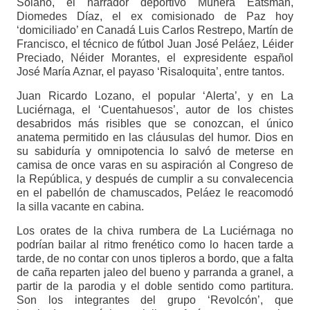
Solano, el narrador deportivo Múnera Eatsman,
Diomedes Díaz, el ex comisionado de Paz hoy
‘domiciliado’ en Canadá Luis Carlos Restrepo, Martín de
Francisco, el técnico de fútbol Juan José Peláez, Léider
Preciado, Néider Morantes, el expresidente español
José María Aznar, el payaso ‘Risaloquita’, entre tantos.
Juan Ricardo Lozano, el popular ‘Alerta’, y en La
Luciérnaga, el ‘Cuentahuesos’, autor de los chistes
desabridos más risibles que se conozcan, el único
anatema permitido en las cláusulas del humor. Dios en
su sabiduría y omnipotencia lo salvó de meterse en
camisa de once varas en su aspiración al Congreso de
la República, y después de cumplir a su convalecencia
en el pabellón de chamuscados, Peláez le reacomodó
la silla vacante en cabina.
Los orates de la chiva rumbera de La Luciérnaga no
podrían bailar al ritmo frenético como lo hacen tarde a
tarde, de no contar con unos tipleros a bordo, que a falta
de caña reparten jaleo del bueno y parranda a granel, a
partir de la parodia y el doble sentido como partitura.
Son los integrantes del grupo ‘Revolcón’, que