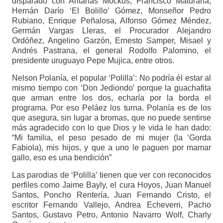
disparado con Antanas Mockus, Francisco Maturana,
Hernán Darío ‘El Bolillo’ Gómez, Monseñor Pedro
Rubiano, Enrique Peñalosa, Alfonso Gómez Méndez,
Germán Vargas Lleras, el Procurador Alejandro
Ordóñez, Angelino Garzón, Ernesto Samper, Misael y
Andrés Pastrana, el general Rodolfo Palomino, el
presidente uruguayo Pepe Mujica, entre otros.
Nelson Polanía, el popular ‘Polilla’: No podría él estar al
mismo tiempo con ‘Don Jediondo’ porque la guachafita
que arman entre los dos, echaría por la borda el
programa. Por eso Peláez los turna. Polanía es de los
que asegura, sin lugar a bromas, que no puede sentirse
más agradecido con lo que Dios y le vida le han dado:
“Mi familia, el peso pesado de mi mujer (la ‘Gorda
Fabiola), mis hijos, y que a uno le paguen por mamar
gallo, eso es una bendición”
Las parodias de ‘Polilla’ tienen que ver con reconocidos
perfiles como Jaime Bayly, el cura Hoyos, Juan Manuel
Santos, Poncho Rentería, Juan Fernando Cristo, el
escritor Fernando Vallejo, Andrea Echeverri, Pacho
Santos, Gustavo Petro, Antonio Navarro Wolf, Charly