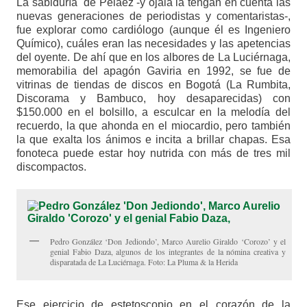
La sabiduría de Peláez -y ojalá la tengan en cuenta las
nuevas generaciones de periodistas y comentaristas-,
fue explorar como cardiólogo (aunque él es Ingeniero
Químico), cuáles eran las necesidades y las apetencias
del oyente. De ahí que en los albores de La Luciérnaga,
memorabilia del apagón Gaviria en 1992, se fue de
vitrinas de tiendas de discos en Bogotá (La Rumbita,
Discorama y Bambuco, hoy desaparecidas) con
$150.000 en el bolsillo, a esculcar en la melodía del
recuerdo, la que ahonda en el miocardio, pero también
la que exalta los ánimos e incita a brillar chapas. Esa
fonoteca puede estar hoy nutrida con más de tres mil
discompactos.
Pedro González ‘Don Jediondo’, Marco Aurelio Giraldo ‘Corozo’ y el
genial Fabio Daza, algunos de los integrantes de la nómina creativa y
disparatada de La Luciérnaga. Foto: La Pluma & la Herida
Ese ejercicio de estetoscopio en el corazón de la