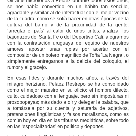
Oír ante micrófonos a Peláez durante todos estos años,
se nos había convertido en un hábito tan sencillo,
agradable y similar al de interactuar con el mejor vecino
de la cuadra, como se solía hacer en otras épocas de la
cultura del barrio y de la proximidad de la gente:
‘arreglar el país’ al calor de unos tintos, analizar los
bajonazos del Santa Fe o del Deportivo Cali, alegrarnos
con la contratación uruguaya del equipo de nuestros
amores, apostar unas rupias por acertar con el
compositor de un bolero magnífico de Toña ‘La Negra’, o
simplemente entregarnos a la delicia del coloquio, el
rumor y el gracejo.
En esas lides y durante muchos años, a través del
milagro hertziano, Peláez Restrepo se ha consolidado
como el mejor maestro en su oficio: el hombre dilecto,
culto, cuidadoso con el lenguaje, pero sin imposturas ni
prosopopeyas; más dado a oír y delegar la palabra, que
a tomársela por su cuenta y saturarla de adjetivos,
pretensiones lingüisticas y falsos moralismos, como es
común hoy en día en las tribunas mediáticas, sobre todo
en las ‘especializadas’ en política y deportes.