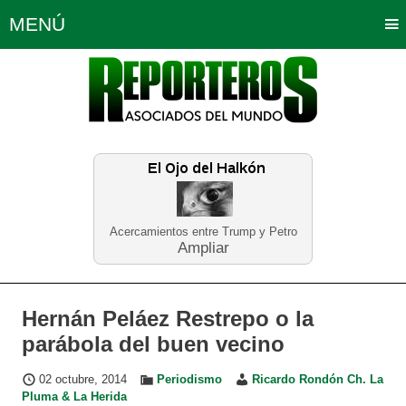
MENÚ
Portada
Política
Opinión
Bogotá
Internacionales
Planeta Tierra
Deportes
Económicas
Regiones
Judiciales
Tecnología
Salud
Turismo
Educación
Neira
Acercamientos entre Trump y Petro
Ampliar
Hernán Peláez Restrepo o la
parábola del buen vecino
02 octubre, 2014
Periodismo
Ricardo Rondón Ch. La
Pluma & La Herida