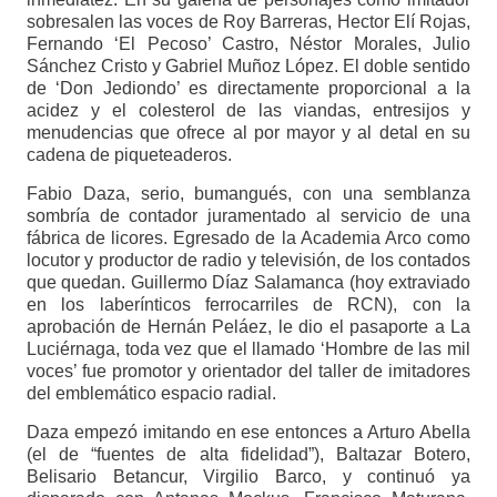
sobresalen las voces de Roy Barreras, Hector Elí Rojas,
Fernando ‘El Pecoso’ Castro, Néstor Morales, Julio
Sánchez Cristo y Gabriel Muñoz López. El doble sentido
de ‘Don Jediondo’ es directamente proporcional a la
acidez y el colesterol de las viandas, entresijos y
menudencias que ofrece al por mayor y al detal en su
cadena de piqueteaderos.
Fabio Daza, serio, bumangués, con una semblanza
sombría de contador juramentado al servicio de una
fábrica de licores. Egresado de la Academia Arco como
locutor y productor de radio y televisión, de los contados
que quedan. Guillermo Díaz Salamanca (hoy extraviado
en los laberínticos ferrocarriles de RCN), con la
aprobación de Hernán Peláez, le dio el pasaporte a La
Luciérnaga, toda vez que el llamado ‘Hombre de las mil
voces’ fue promotor y orientador del taller de imitadores
del emblemático espacio radial.
Daza empezó imitando en ese entonces a Arturo Abella
(el de “fuentes de alta fidelidad”), Baltazar Botero,
Belisario Betancur, Virgilio Barco, y continuó ya