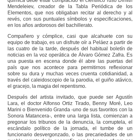
química debe estar complacido el científico ruso Dimitri
Mendeleiev, creador de la Tabla Periódica de los
Elementos, que nos obligaban recitar al derecho y al
revés, con sus puntuales símbolos y especificaciones,
en los años ardorosos del bachillerato.
Compañero y cómplice, casi que alcahuete con su
equipo de trabajo, es un disfrute oír a Peláez a partir de
las cuatro de la tarde, después del habitual boletín de
noticias en la voz operática de Álvaro Gómez Zafra. Es
una puesta en escena donde él abre las puertas del
país que nos acontece para permitirnos reflexionar
sobre su dura y muchas veces cruenta cotidianidad, a
través del caleidoscopio de la parodia, el guiño atávico,
el gracejo, la magia del repentismo.
Después del artista invitado, que puede ser Agustín
Lara, el doctor Alfonso Ortiz Tirado, Benny Moré, Leo
Marini o Bienvenido Granda -uno de sus favoritos con la
Sonora Matancera-, entre una larga lista, comienzan a
pregonar los tribunos de la denuncia, la corruptela, el
escándalo político de la jornada, el tumbe de un
funcionario desvergonzado, o las precariedades de un