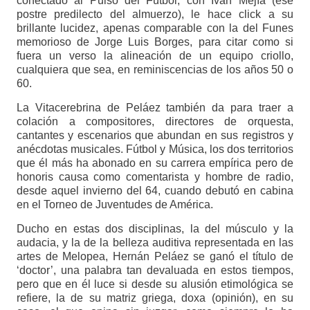
conectado al Pulso del Fútbol, con Iván Mejía (ese
postre predilecto del almuerzo), le hace click a su
brillante lucidez, apenas comparable con la del Funes
memorioso de Jorge Luis Borges, para citar como si
fuera un verso la alineación de un equipo criollo,
cualquiera que sea, en reminiscencias de los años 50 o
60.
La Vitacerebrina de Peláez también da para traer a
colación a compositores, directores de orquesta,
cantantes y escenarios que abundan en sus registros y
anécdotas musicales. Fútbol y Música, los dos territorios
que él más ha abonado en su carrera empírica pero de
honoris causa como comentarista y hombre de radio,
desde aquel invierno del 64, cuando debutó en cabina
en el Torneo de Juventudes de América.
Ducho en estas dos disciplinas, la del músculo y la
audacia, y la de la belleza auditiva representada en las
artes de Melopea, Hernán Peláez se ganó el título de
‘doctor’, una palabra tan devaluada en estos tiempos,
pero que en él luce si desde su alusión etimológica se
refiere, la de su matriz griega, doxa (opinión), en su