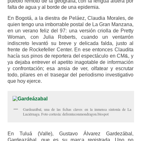
pueblo remoto de la geografía, con la lengua afuera por
falta de agua y al borde de una epidemia.
En Bogotá, a la diestra de Peláez, Claudia Morales, de
quien tengo una imborrable postal de La Gran Manzana,
en un verano feliz del 97: una versión criolla de Pretty
Woman, con Julia Roberts, cuando un ventarrón
indiscreto levantó su breve y delicada falda, justo al
frente de Rockefeller Center. En ese entonces Claudita
hacía sus pinos de reportera del espectáculo en CM&, y
ya dejaba entrever el apetito inagotable de información
y confrontación; esa ansia de ver, olfatear y escrutar
todo, pilares en el trasegar del periodismo investigativo
que hoy ejerce.
Gardeazábal, una de las fichas claves en la inmensa sintonía de La
Luciérnaga. Foto cortesía: defrenteconmondragon.blospot
En Tuluá (Valle), Gustavo Álvarez Gardezábal,
Gardeazábal, que es su marca registrada. Uno no