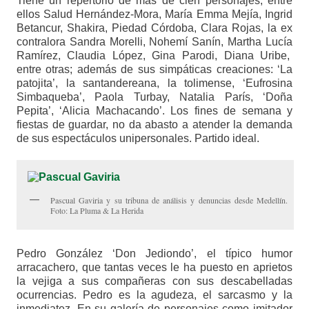
Tiene un repertorio de más de cien personajes, entre
ellos Salud Hernández-Mora, María Emma Mejía, Ingrid
Betancur, Shakira, Piedad Córdoba, Clara Rojas, la ex
contralora Sandra Morelli, Nohemí Sanín, Martha Lucía
Ramírez, Claudia López, Gina Parodi, Diana Uribe,
entre otras; además de sus simpáticas creaciones: ‘La
patojita’, la santandereana, la tolimense, ‘Eufrosina
Simbaqueba’, Paola Turbay, Natalia París, ‘Doña
Pepita’, ‘Alicia Machacando’. Los fines de semana y
fiestas de guardar, no da abasto a atender la demanda
de sus espectáculos unipersonales. Partido ideal.
Pascual Gaviria y su tribuna de análisis y denuncias desde Medellín.
Foto: La Pluma & La Herida
Pedro González ‘Don Jediondo’, el típico humor
arracachero, que tantas veces le ha puesto en aprietos
la vejiga a sus compañeras con sus descabelladas
ocurrencias. Pedro es la agudeza, el sarcasmo y la
inmediatez. En su galería de personajes como imitador