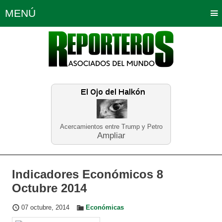
MENÚ
Portada
Política
Opinión
Bogotá
Internacionales
Planeta Tierra
Deportes
Económicas
Regiones
Judiciales
Tecnología
Salud
Turismo
Educación
Neira
Acercamientos entre Trump y Petro
Ampliar
Indicadores Económicos 8
Octubre 2014
07 octubre, 2014
Económicas