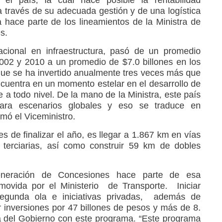
en el país, la cual hace posible la rentabilidad
 través de su adecuada gestión y de una logística
a hace parte de los lineamientos de la Ministra de
s.
acional en infraestructura, pasó de un promedio
2002 y 2010 a un promedio de $7.0 billones en los
 que se ha invertido anualmente tres veces más que
cuentra en un momento estelar en el desarrollo de
e a todo nivel. De la mano de la Ministra, este país
 para escenarios globales y eso se traduce en
rmó el Viceministro.
 de finalizar el año, es llegar a 1.867 km en vías
terciarias, así como construir 59 km de dobles
neración de Concesiones hace parte de esa
romovida por el Ministerio de Transporte. Iniciar
segunda ola e iniciativas privadas, además de
r inversiones por 47 billones de pesos y más de 8.
a del Gobierno con este programa. “Este programa