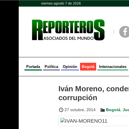
viernes agosto 7 de 2026
Opinión
Política
Deportes
Face
Portada
Política
Opinión
Bogotá
Internacionales
Iván Moreno, conden
corrupción
27 octubre, 2014
Bogotá
,
Jud