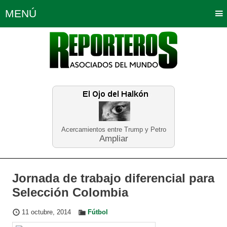
MENÚ
Portada
Política
Opinión
Bogotá
Internacionales
Planeta Tierra
Deportes
Económicas
Regiones
Judiciales
Tecnología
Salud
Turismo
Educación
Neira
Acercamientos entre Trump y Petro
Ampliar
Jornada de trabajo diferencial para
Selección Colombia
11 octubre, 2014
Fútbol