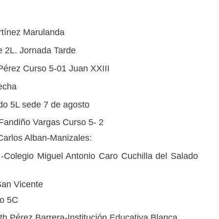
rtínez Marulanda
de 2L. Jornada Tarde
Pérez Curso 5-01 Juan XXIII
techa
do 5L sede 7 de agosto
a Fandiño Vargas Curso 5- 2
 Carlos Alban-Manizales:
Colegio Miguel Antonio Caro Cuchilla del Salado
San Vicente
so 5C
th Pérez Barrera-Institución Educativa Blanca