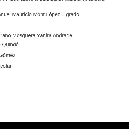
nuel Mauricio Mont López 5 grado
arano Mosquera Yanira Andrade
e Quibdó
z Gómez
scolar