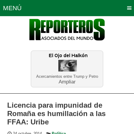
MENÚ
Portada
Política
Opinión
Bogotá
Internacionales
Planeta Tierra
Deportes
Económicas
Regiones
Judiciales
Tecnología
Salud
Turismo
Educación
Neira
Acercamientos entre Trump y Petro
Ampliar
Licencia para impunidad de
Romaña es humillación a las
FFAA: Uribe
24 octubre, 2014
Política