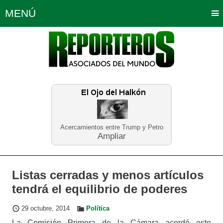
MENÚ
Portada
Política
Opinión
Bogotá
Internacionales
Planeta Tierra
Deportes
Económicas
Regiones
Judiciales
Tecnología
Salud
Turismo
Educación
Neira
Acercamientos entre Trump y Petro
Ampliar
Listas cerradas y menos artículos
tendrá el equilibrio de poderes
29 octubre, 2014
Política
La Comisión Primera de la Cámara acordó este