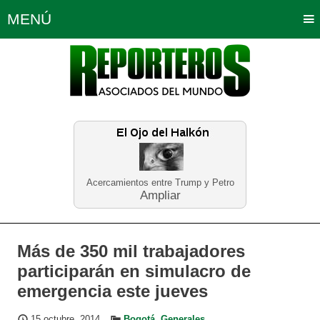
MENÚ
Portada
Política
Opinión
Bogotá
Internacionales
Planeta Tierra
Deportes
Económicas
Regiones
Judiciales
Tecnología
Salud
Turismo
Educación
Neira
Acercamientos entre Trump y Petro
Ampliar
Más de 350 mil trabajadores
participarán en simulacro de
emergencia este jueves
15 octubre, 2014
Bogotá
,
Generales