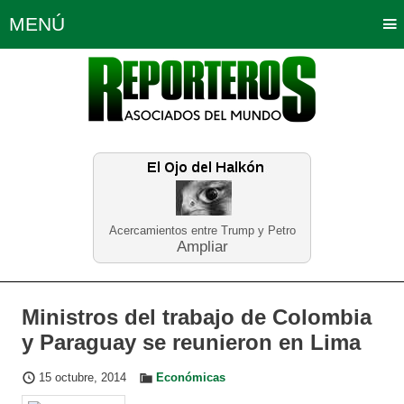
MENÚ
Portada
Política
Opinión
Bogotá
Internacionales
Planeta Tierra
Deportes
Económicas
Regiones
Judiciales
Tecnología
Salud
Turismo
Educación
Neira
Acercamientos entre Trump y Petro
Ampliar
Ministros del trabajo de Colombia
y Paraguay se reunieron en Lima
15 octubre, 2014
Económicas