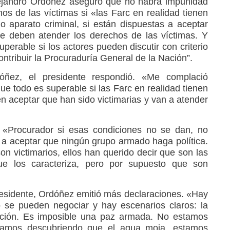
lejandro Ordóñez aseguró que no habrá impunidad
os de las víctimas si «las Farc en realidad tienen
o aparato criminal, si están dispuestas a aceptar
ue deben atender los derechos de las víctimas. Y
perable si los actores pueden discutir con criterio
contribuir la Procuraduría General de la Nación”.
óñez, el presidente respondió. «Me complació
ue todo es superable si las Farc en realidad tienen
en aceptar que han sido victimarias y van a atender
 «Procurador si esas condiciones no se dan, no
a aceptar que ningún grupo armado haga política.
on victimarios, ellos han querido decir que son las
ue los caracteriza, pero por supuesto que son
residente, Ordóñez emitió más declaraciones. «Hay
o se pueden negociar y hay escenarios claros: la
aración. Es imposible una paz armada. No estamos
tamos descubriendo que el agua moja, estamos