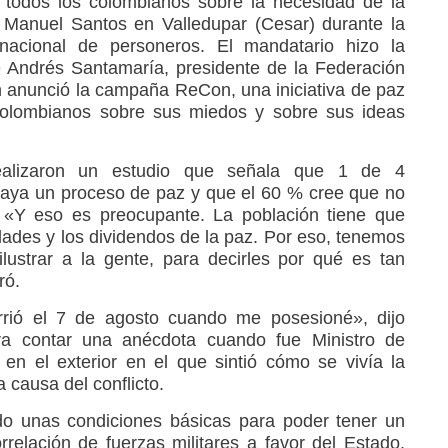
todos los colombianos sobre la necesidad de la
n Manuel Santos en Valledupar (Cesar) durante la
nacional de personeros. El mandatario hizo la
e Andrés Santamaría, presidente de la Federación
 anunció la campaña ReCon, una iniciativa de paz
colombianos sobre sus miedos y sobre sus ideas
ealizaron un estudio que señala que 1 de 4
aya un proceso de paz y que el 60 % cree que no
 «Y eso es preocupante. La población tiene que
dades y los dividendos de la paz. Por eso, tenemos
lustrar a la gente, para decirles por qué es tan
ró.
rió el 7 de agosto cuando me posesioné», dijo
ra contar una anécdota cuando fue Ministro de
en el exterior en el que sintió cómo se vivía la
a causa del conflicto.
do unas condiciones básicas para poder tener un
rrelación de fuerzas militares a favor del Estado,