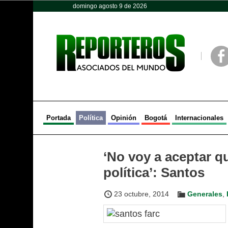
domingo agosto 9 de 2026
Opinión
Política
Deportes
Face
Portada
Política
Opinión
Bogotá
Internacionales
‘No voy a aceptar 
política’: Santos
23 octubre, 2014
Generales
,