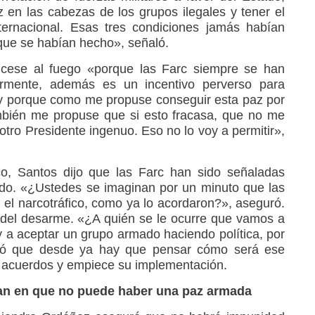
en las cabezas de los grupos ilegales y tener el
ternacional. Esas tres condiciones jamás habían
 que se habían hecho», señaló.
 cese al fuego «porque las Farc siempre se han
tarmente, además es un incentivo perverso para
 y porque como me propuse conseguir esta paz por
mbién me propuse que si esto fracasa, que no me
 otro Presidente ingenuo. Eso no lo voy a permitir»,
co, Santos dijo que las Farc han sido señaladas
ndo. «¿Ustedes se imaginan por un minuto que las
el narcotráfico, como ya lo acordaron?», aseguró.
 del desarme. «¿A quién se le ocurre que vamos a
a aceptar un grupo armado haciendo política, por
egó que desde ya hay que pensar cómo será ese
 acuerdos y empiece su implementación.
n en que no puede haber una paz armada