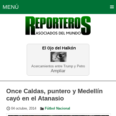
MENÚ
Portada
Política
Opinión
Bogotá
Internacionales
Planeta Tierra
Deportes
Económicas
Regiones
Judiciales
Tecnología
Salud
Turismo
Educación
Neira
Acercamientos entre Trump y Petro
Ampliar
Once Caldas, puntero y Medellín
cayó en el Atanasio
04 octubre, 2014
Fútbol Nacional