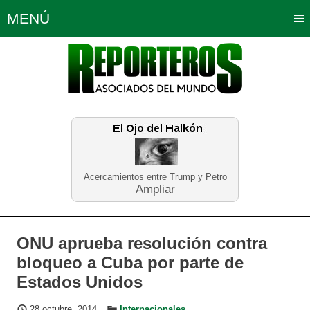
MENÚ
Portada
Política
Opinión
Bogotá
Internacionales
Planeta Tierra
Deportes
Económicas
Regiones
Judiciales
Tecnología
Salud
Turismo
Educación
Neira
Acercamientos entre Trump y Petro
Ampliar
ONU aprueba resolución contra
bloqueo a Cuba por parte de
Estados Unidos
28 octubre, 2014
Internacionales