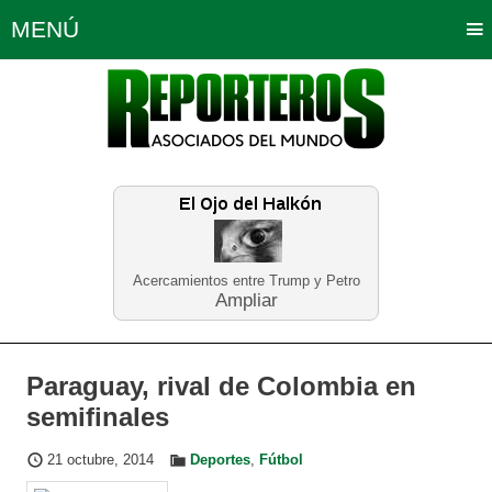
MENÚ
Portada
Política
Opinión
Bogotá
Internacionales
Planeta Tierra
Deportes
Económicas
Regiones
Judiciales
Tecnología
Salud
Turismo
Educación
Neira
Acercamientos entre Trump y Petro
Ampliar
Paraguay, rival de Colombia en
semifinales
21 octubre, 2014
Deportes
,
Fútbol