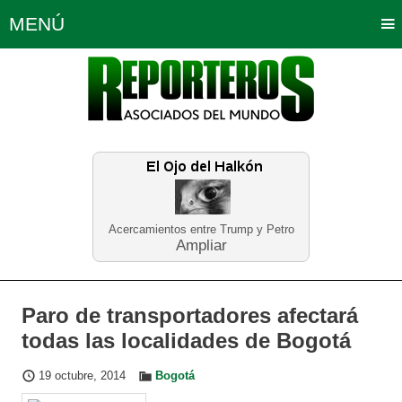
MENÚ
Portada
Política
Opinión
Bogotá
Internacionales
Planeta Tierra
Deportes
Económicas
Regiones
Judiciales
Tecnología
Salud
Turismo
Educación
Neira
Acercamientos entre Trump y Petro
Ampliar
Paro de transportadores afectará
todas las localidades de Bogotá
19 octubre, 2014
Bogotá