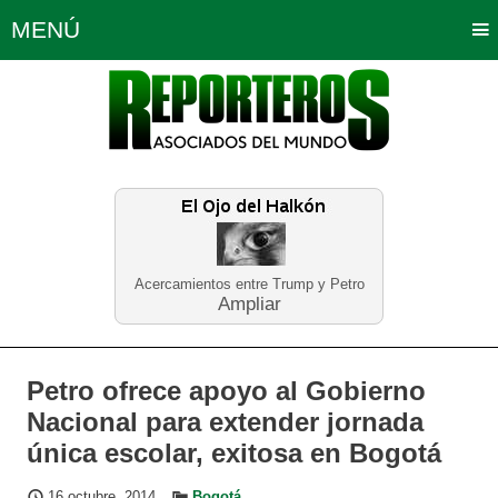
MENÚ
Portada
Política
Opinión
Bogotá
Internacionales
Planeta Tierra
Deportes
Económicas
Regiones
Judiciales
Tecnología
Salud
Turismo
Educación
Neira
Acercamientos entre Trump y Petro
Ampliar
Petro ofrece apoyo al Gobierno
Nacional para extender jornada
única escolar, exitosa en Bogotá
16 octubre, 2014
Bogotá