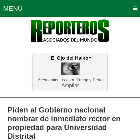
MENÚ
Portada
Política
Opinión
Bogotá
Internacionales
Planeta Tierra
Deportes
Económicas
Regiones
Judiciales
Tecnología
Salud
Turismo
Educación
Neira
Acercamientos entre Trump y Petro
Ampliar
Piden al Gobierno nacional
nombrar de inmediato rector en
propiedad para Universidad
Distrital