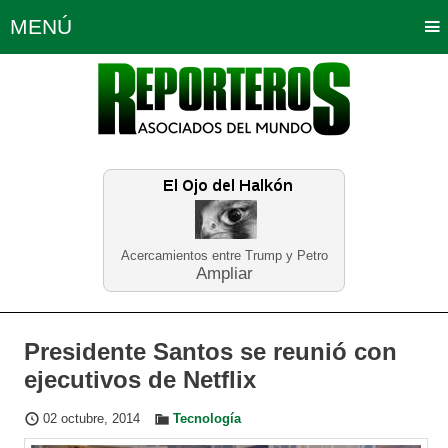
MENÚ
Portada
Política
Opinión
Bogotá
Internacionales
Planeta Tierra
Deportes
Económicas
Regiones
Judiciales
Tecnología
Salud
Turismo
Educación
Neira
Acercamientos entre Trump y Petro
Ampliar
Presidente Santos se reunió con
ejecutivos de Netflix
02 octubre, 2014
Tecnología