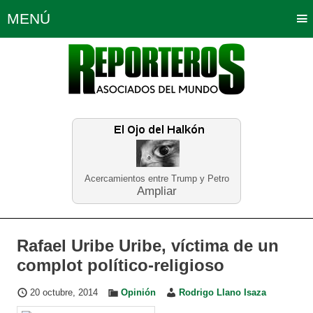
MENÚ
Portada
Política
Opinión
Bogotá
Internacionales
Planeta Tierra
Deportes
Económicas
Regiones
Judiciales
Tecnología
Salud
Turismo
Educación
Neira
Acercamientos entre Trump y Petro
Ampliar
Rafael Uribe Uribe, víctima de un
complot político-religioso
20 octubre, 2014
Opinión
Rodrigo Llano Isaza