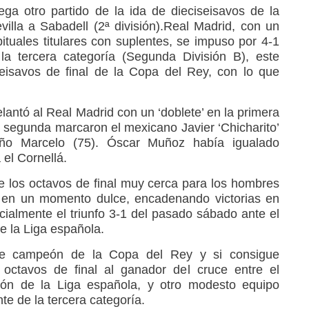
ga otro partido de la ida de dieciseisavos de la
villa a Sabadell (2ª división).Real Madrid, con un
tuales titulares con suplentes, se impuso por 4-1
 la tercera categoría (Segunda División B), este
seisavos de final de la Copa del Rey, con lo que
antó al Real Madrid con un ‘doblete’ en la primera
a segunda marcaron el mexicano Javier ‘Chicharito’
eño Marcelo (75). Óscar Muñoz había igualado
 el Cornellá.
 de los octavos de final muy cerca para los hombres
n en un momento dulce, encadenando victorias en
cialmente el triunfo 3-1 del pasado sábado ante el
e la Liga española.
te campeón de la Copa del Rey y si consigue
n octavos de final al ganador del cruce entre el
eón de la Liga española, y otro modesto equipo
nte de la tercera categoría.