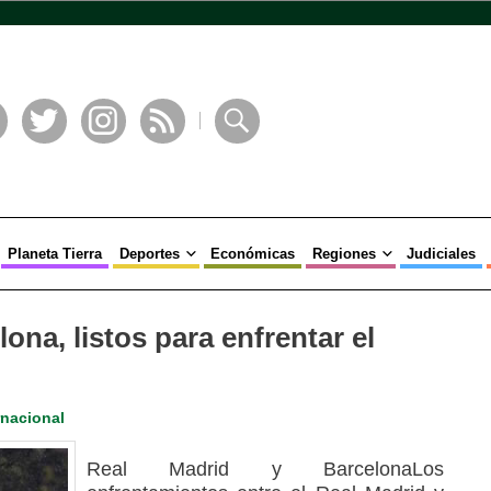
book
Twitter
Instagram
RSS
Buscar
Planeta Tierra
Deportes
Económicas
Regiones
Judiciales
ona, listos para enfrentar el
rnacional
Real Madrid y BarcelonaLos