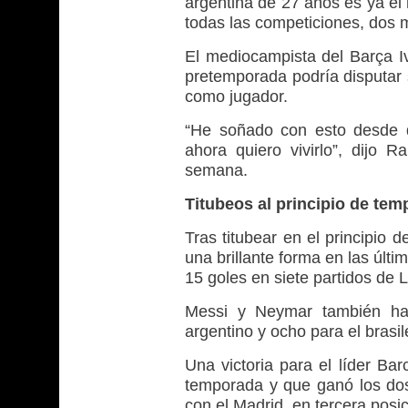
argentina de 27 años es ya el
todas las competiciones, dos 
El mediocampista del Barça Iv
pretemporada podría disputar s
como jugador.
“He soñado con esto desde q
ahora quiero vivirlo”, dijo R
semana.
Titubeos al principio de te
Tras titubear en el principio
una brillante forma en las últi
15 goles en siete partidos de L
Messi y Neymar también han
argentino y ocho para el brasil
Una victoria para el líder Ba
temporada y que ganó los dos
con el Madrid, en tercera posic