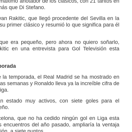
 máximo anotador de los clásicos, con 21 tantos en
más que Di Stefano.
an Rakitic, que llegó procedente del Sevilla en la
u primer clásico y resumió lo que significa para él
ue era pequeño, pero ahora no quiero soñarlo,
akitic en una entrevista para Gol Televisión esta
mporada
 de la temporada, el Real Madrid se ha mostrado en
mas semanas y Ronaldo lleva ya la increíble cifra de
iga.
 estado muy activos, con siete goles para el
eño.
rcelona, que no ha cedido ningún gol en Liga esta
 encuentros del año pasado, ampliaría la ventaja
ión, a siete puntos.