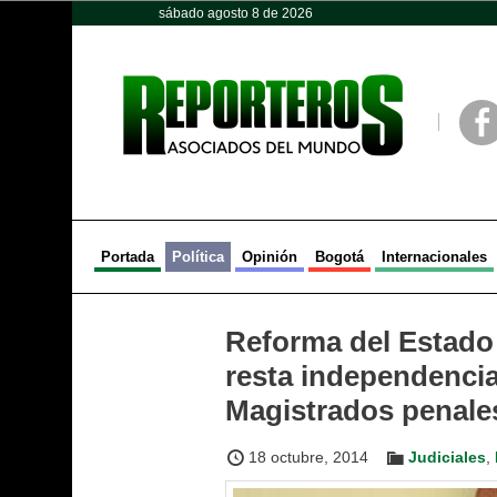
sábado agosto 8 de 2026
Opinión
Política
Deportes
Face
Portada
Política
Opinión
Bogotá
Internacionales
Reforma del Estado 
resta independencia
Magistrados penale
18 octubre, 2014
Judiciales
,