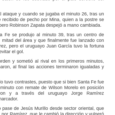
l ataque y cuando se jugaba el minuto 26, tras un
e recibido de pecho por Mina, quien a la postre se
, pero Robinson Zapata despejó a mano cambiada.
a Fe se produjo al minuto 39, tras un centro de
 mitad del área y que finalmente fue lanzado con
ez, pero el uruguayo Juan García tuvo la fortuna
itar el gol.
rden y sometió al rival en los primeros minutos,
aron, al final las acciones terminaron igualadas y
do tuvo contrastes, puesto que si bien Santa Fe fue
 minuto con remate de Wilson Morelo en posición
staron y a través del uruguayo Jorge Ramírez
marcador.
o pase de Jesús Murillo desde sector oriental, que
 por Ramírez, que le cambió la dirección y vulneró