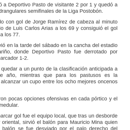
 a Deportivo Pasto de visitante 2 por 1 y quedó a
adrangulares semifinales de la Liga Postobón.
do con gol de Jorge Ramírez de cabeza al minuto
o de Luis Carlos Arias a los 69 y consiguió el gol
a los 77.
vió en la tarde del sábado en la cancha del estadio
ariño, donde Deportivo Pasto fue derrotado por
arcador 1-2.
ó quedar a un punto de la clasificación anticipada a
de año, mientras que para los pastusos es la
de alcanzar un cupo entre los ocho mejores oncenos
on pocas opciones ofensivas en cada pórtico y el
medular.
rcar gol fue el equipo local, que tras un desborde
oriental, sirvió el balón para Mauricio Mina quien
 balón se fue desviado por el palo derecho del