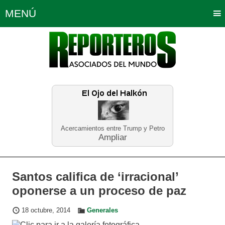
MENÚ
Portada
Política
Opinión
Bogotá
Internacionales
Planeta Tierra
Deportes
Económicas
Regiones
Judiciales
Tecnología
Salud
Turismo
Educación
Neira
Acercamientos entre Trump y Petro
Ampliar
Santos califica de ‘irracional’
oponerse a un proceso de paz
18 octubre, 2014
Generales