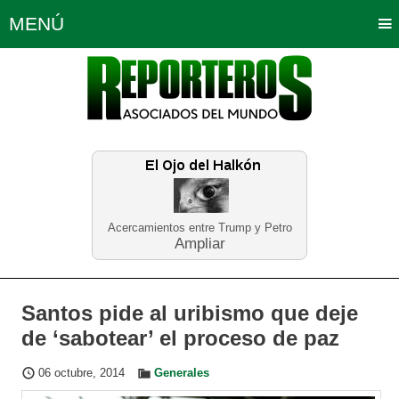
MENÚ
Portada
Política
Opinión
Bogotá
Internacionales
Planeta Tierra
Deportes
Económicas
Regiones
Judiciales
Tecnología
Salud
Turismo
Educación
Neira
Acercamientos entre Trump y Petro
Ampliar
Santos pide al uribismo que deje
de ‘sabotear’ el proceso de paz
06 octubre, 2014
Generales