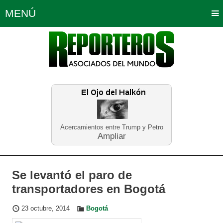
MENÚ
Portada
Política
Opinión
Bogotá
Internacionales
Planeta Tierra
Deportes
Económicas
Regiones
Judiciales
Tecnología
Salud
Turismo
Educación
Neira
Acercamientos entre Trump y Petro
Ampliar
Se levantó el paro de
transportadores en Bogotá
23 octubre, 2014
Bogotá