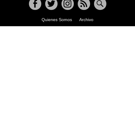
jugó y ganó
FEB 9 2026
El ejercicio periodístico es
Facebook
Twitter
Instagram
RSS
Buscar
determinante para la democracia:
Registrador Nacional Hernán Penagos
Quienes Somos
Archivo
VER SECCIÓN
VER SECCIÓN