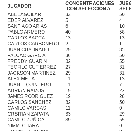
CONCENTRACIONES
JUE
JUGADOR
CON SELECCIÓN A
SELE
ABEL AGUILAR
32
50
EDER ALVAREZ
5
4
SANTIAGO ARIAS
6
10
PABLO ARMERO
40
58
CARLOS BACCA
13
13
CARLOS CARBONERO
2
1
JUAN CUADRADO
29
35
FALCAO GARCIA
36
50
FREDDY GUARIN
32
55
TEOFILO GUTIERREZ
27
31
JACKSON MARTINEZ
29
31
ALEX MEJIA
11
13
JUAN F. QUINTERO
11
7
ADRIAN RAMOS
19
22
JAMES RODRIGUEZ
19
28
CARLOS SANCHEZ
32
50
CAMILO VARGAS
11
0
CRSITIAN ZAPATA
33
29
CAMILO ZUÑIGA
39
55
YIMMI CHARA
1
0