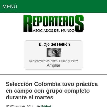
MENÚ
Portada
Política
Opinión
Bogotá
Internacionales
Económicas
Regiones
Judiciales
Tecnología
Sa
Neira
Acercamientos entre Trump y Petro
Ampliar
Selección Colombia tuvo práctica
en campo con grupo completo
durante el martes
07 octubre, 2014
Fútbol